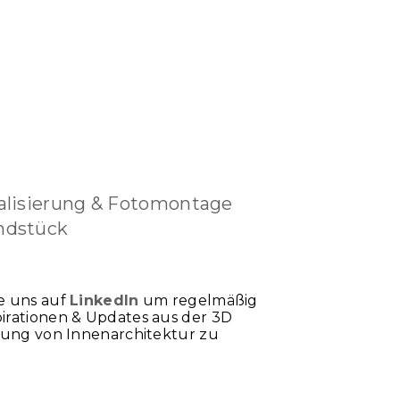
alisierung & Fotomontage
ndstück
e uns auf
LinkedIn
um regelmäßig
irationen & Updates aus der 3D
erung von Innenarchitektur zu