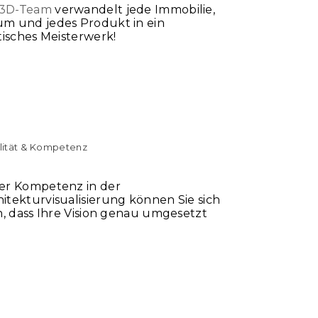
3D-Team
verwandelt jede Immobilie,
m und jedes Produkt in ein
stisches Meisterwerk!
lität & Kompetenz
er Kompetenz in der
itekturvisualisierung können Sie sich
in, dass Ihre Vision genau umgesetzt