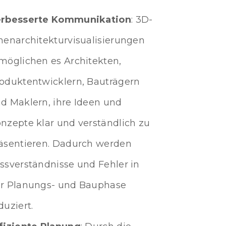
erbesserte Kommunikation
: 3D-
nenarchitekturvisualisierungen
möglichen es Architekten,
oduktentwicklern, Bauträgern
d Maklern, ihre Ideen und
nzepte klar und verständlich zu
äsentieren. Dadurch werden
ssverständnisse und Fehler in
r Planungs- und Bauphase
duziert.