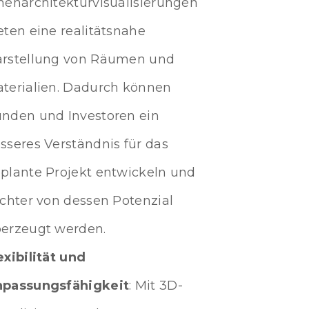
nenarchitekturvisualisierungen
eten eine realitätsnahe
rstellung von Räumen und
terialien. Dadurch können
nden und Investoren ein
sseres Verständnis für das
plante Projekt entwickeln und
ichter von dessen Potenzial
erzeugt werden.
exibilität und
passungsfähigkeit
: Mit 3D-