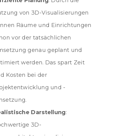
fiziente Planung
: Durch die
tzung von 3D-Visualisierungen
nnen Räume und Einrichtungen
hon vor der tatsächlichen
setzung genau geplant und
timiert werden. Das spart Zeit
d Kosten bei der
ojektentwicklung und -
setzung.
alistische Darstellung
:
chwertige 3D-