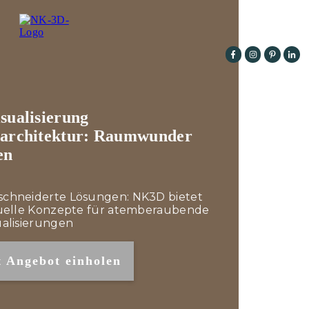
sualisierung
narchitektur: Raumwunder
en
chneiderte Lösungen: NK3D bietet
duelle Konzepte für atemberaubende
ualisierungen
t Angebot einholen