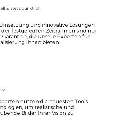
ll & stets pünktlich
 Umsetzung und innovative Lösungen
 der festgelegten Zeitrahmen sind nur
r Garantien, die unsere Experten für
alisierung Ihnen bieten
tiv
xperten nutzen die neuesten Tools
ologien, um realistische und
bende Bilder Ihrer Vision zu